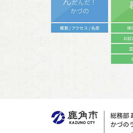
ん
だんだ！
かづの
概要 / アクセス / 名産
移
お試
総務部
かづの