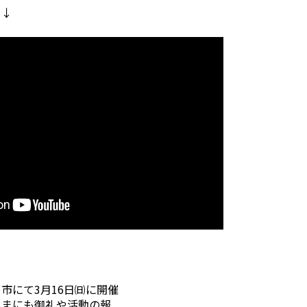
ら↓
市にて3月16日㈰に開催
さまにも御礼や活動の報