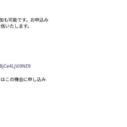
参加も可能です。お申込み
送信いたします。
h8jCe4LjVi9NE9
方はこの機会に申し込み