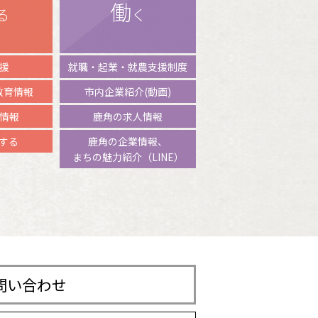
働
る
く
援
就職・起業・就農支援制度
 教育情報
市内企業紹介(動画)
情報
鹿角の求人情報
験する
鹿角の企業情報、
まちの魅力紹介（LINE）
問い合わせ