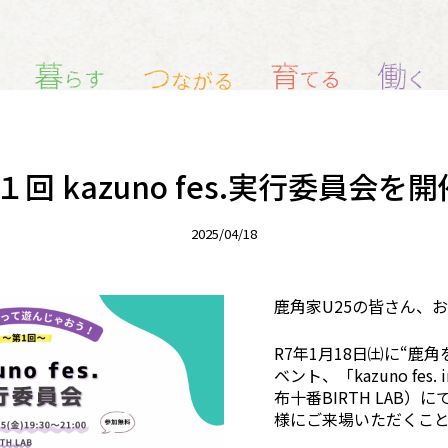
１回 kazuno fes.実行委員会
2025/04/18
鹿角家U25の皆さん、お
R7年1月18日㈯に“鹿
ベント、「kazuno fes.
布十番BIRTH LAB）
様にご来場いただくこ