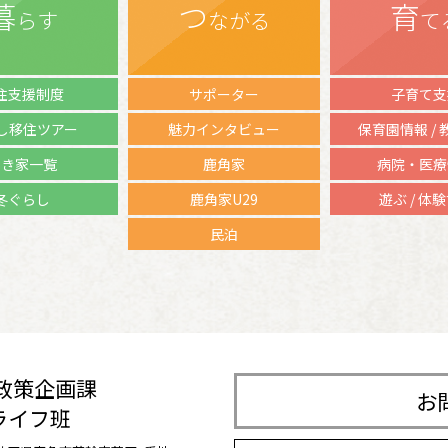
暮
つ
育
らす
ながる
て
住支援制度
サポーター
子育て支
し移住ツアー
魅力インタビュー
保育園情報 /
空き家一覧
鹿角家
病院・医療
冬ぐらし
鹿角家U29
遊ぶ / 体
民泊
 政策企画課
お
ライフ班