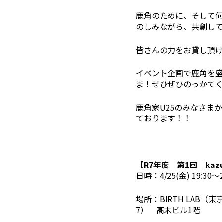
鹿角のために、そして
のしみながら、共創し
皆さんの力をお貸し頂
イベント企画で鹿角を盛
ま！ぜひぜひのっかて
鹿角家U25のみなさま
ております！！
【R7年度 第1回 kazu
日時：4/25(金) 19:30〜
場所：BIRTH LAB（東
7） 髙木ビル1階