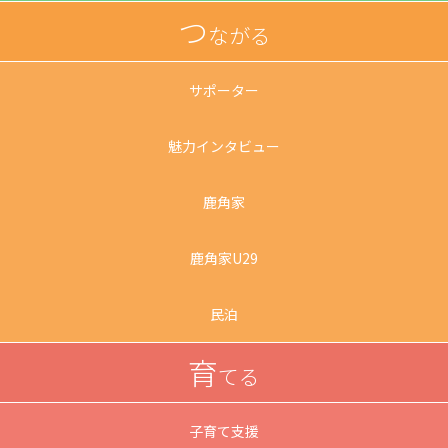
つ
ながる
サポーター
魅力インタビュー
鹿角家
鹿角家U29
民泊
育
てる
子育て支援