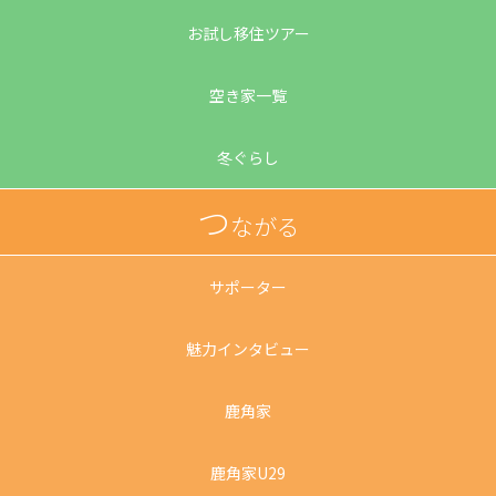
お試し移住ツアー
空き家一覧
冬ぐらし
つ
ながる
サポーター
魅力インタビュー
鹿角家
鹿角家U29