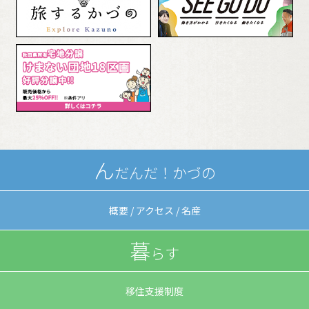
ん
だんだ！
かづの
概要 / アクセス / 名産
暮
らす
移住支援制度