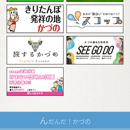
ん
だんだ！
かづの